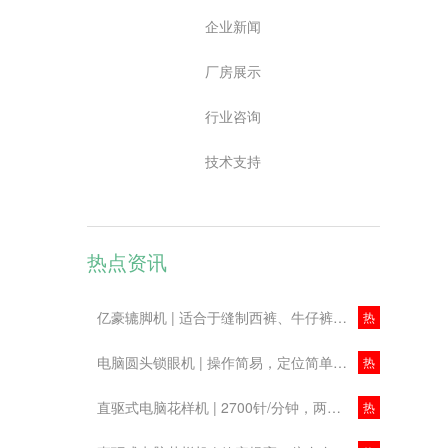
企业新闻
厂房展示
行业咨询
技术支持
热点资讯
亿豪辘脚机 | 适合于缝制西裤、牛仔裤、工作服及便服
热
电脑圆头锁眼机 | 操作简易，定位简单、精确
热
直驱式电脑花样机 | 2700针/分钟，两倍梳摆！主要用于安全气囊、箱包等缝制
热