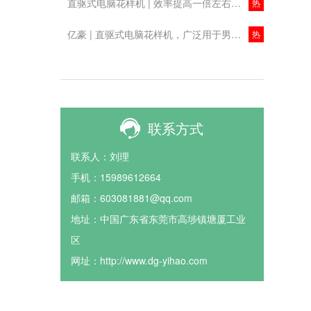
直驱式电脑花样机 | 效率提高一倍左右！节约成本！
热
亿豪 | 直驱式电脑花样机，广泛用于男女装、牛仔布、针织物、箱包等行业
热
联系方式
联系人：刘理
手机：15989612664
邮箱：603081881@qq.com
地址：中国广东省东莞市高埗镇塘厦工业
区
网址：http://www.dg-yihao.com