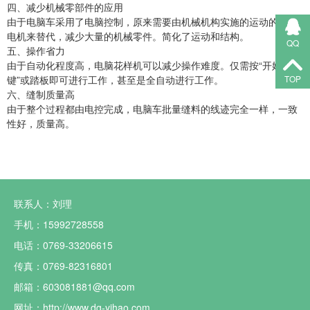
四、减少机械零部件的应用
由于电脑车采用了电脑控制，原来需要由机械机构实施的运动的都有
电机来替代，减少大量的机械零件。简化了运动和结构。
QQ
五、操作省力
由于自动化程度高，电脑花样机可以减少操作难度。仅需按“开始
TOP
键”或踏板即可进行工作，甚至是全自动进行工作。
六、缝制质量高
由于整个过程都由电控完成，电脑车批量缝料的线迹完全一样，一致
性好，质量高。
联系人：刘理
手机：15992728558
电话：0769-33206615
传真：0769-82316801
邮箱：603081881@qq.com
网址：http://www.dg-yihao.com