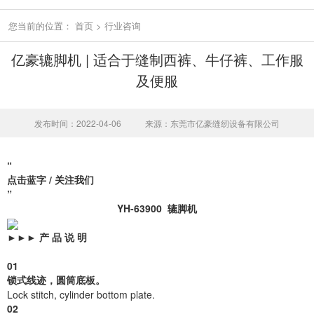
您当前的位置：
首页
>
行业咨询
亿豪辘脚机 | 适合于缝制西裤、牛仔裤、工作服
及便服
发布时间：2022-04-06
来源：东莞市亿豪缝纫设备有限公司
“
点击蓝字 / 关注我们
”
YH-63900 辘脚机
►►►
产 品 说 明
01
锁式线迹，圆筒底板。
Lock stitch, cylinder bottom plate.
02