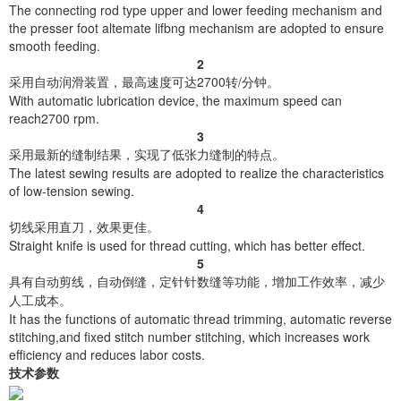
The connecting rod type upper and lower feeding mechanism and
the presser foot altemate lifbng mechanism are adopted to ensure
smooth feeding.
2
采用自动润滑装置，最高速度可达2700转/分钟。
With automatic lubrication device, the maximum speed can
reach2700 rpm.
3
采用最新的缝制结果，实现了低张力缝制的特点。
The latest sewing results are adopted to realize the characteristics
of low-tension sewing.
4
切线采用直刀，效果更佳。
Straight knife is used for thread cutting, which has better effect.
5
具有自动剪线，自动倒缝，定针针数缝等功能，增加工作效率，减少
人工成本。
It has the functions of automatic thread trimming, automatic reverse
stitching,and fixed stitch number stitching, which increases work
efficiency and reduces labor costs.
技术参数