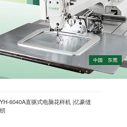
YH-6040A直驱式电脑花样机 |亿豪缝
纫