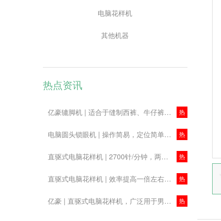
电脑花样机
其他机器
热点资讯
亿豪辘脚机 | 适合于缝制西裤、牛仔裤、工作服及便服
热
电脑圆头锁眼机 | 操作简易，定位简单、精确
热
直驱式电脑花样机 | 2700针/分钟，两倍梳摆！主要用于安全气囊、箱包等缝制
热
直驱式电脑花样机 | 效率提高一倍左右！节约成本！
热
亿豪 | 直驱式电脑花样机，广泛用于男女装、牛仔布、针织物、箱包等行业
热